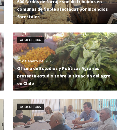
600 fardos de forraje son distribuidos en
comunas de Ñuble afectadas por incendios
forestales
AGRICULTURA
19 de enero del 2026
Oficina de Estudios y Políticas Agrarias
presenta estudio sobre la situación del agro
en Chile
AGRICULTURA