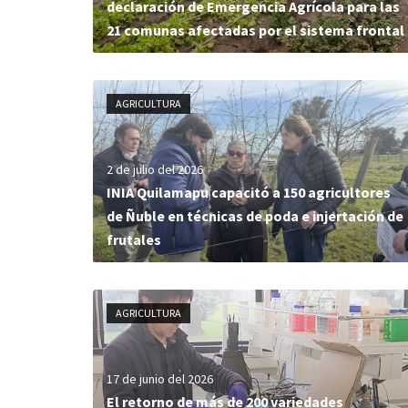
declaración de Emergencia Agrícola para las
21 comunas afectadas por el sistema frontal
AGRICULTURA
2 de julio del 2026
INIA Quilamapu capacitó a 150 agricultores
de Ñuble en técnicas de poda e injertación de
frutales
AGRICULTURA
17 de junio del 2026
El retorno de más de 200 variedades