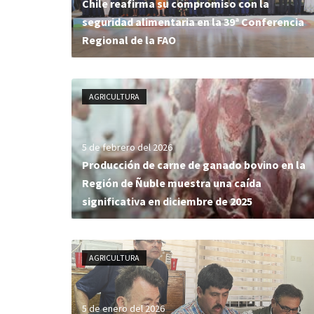
Chile reafirma su compromiso con la
seguridad alimentaria en la 39ª Conferencia
Regional de la FAO
AGRICULTURA
5 de febrero del 2026
Producción de carne de ganado bovino en la
Región de Ñuble muestra una caída
significativa en diciembre de 2025
AGRICULTURA
5 de enero del 2026