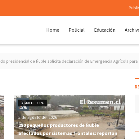
Publi
Home
Policial
Educación
Archiv
aración de Emergencia Agrícola para las 21 comunas afectadas por el siste
R
AGRICULTURA
5 de agosto del 2026
280 pequeños productores de Ñuble
afectados por sistemas frontales: reportan