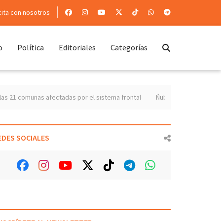
cita con nosotros
o
Política
Editoriales
Categorías
ma frontal
Ñuble presenta un superávit de lluvias del 13,8% pero enfre
EDES SOCIALES