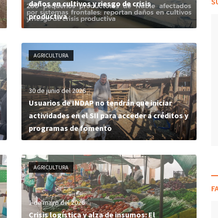
S
daños en cultivos y riesgo de crisis
productiva
AGRICULTURA
30 de junio del 2026
Usuarios de INDAP no tendrán que iniciar
actividades en el SII para acceder a créditos y
programas de fomento
AGRICULTURA
F
1 de mayo del 2026
Crisis logística y alza de insumos: El