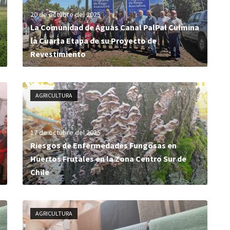
20 de octubre del 2025
La Comunidad de Aguas Canal PalPal Culmina
la Cuarta Etapa de su Proyecto de
Revestimiento
AGRICULTURA
17 de octubre del 2025
Riesgos de Enfermedades Fungosas en
Huertos Frutales en la Zona Centro Sur de
Chile
AGRICULTURA