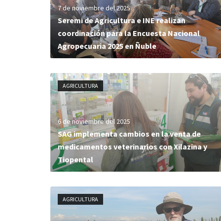
7 de noviembre del 2025
Seremi de Agricultura e INE realizan
coordinación para la Encuesta Nacional
Agropecuaria 2025 en Ñuble
AGRICULTURA
6 de noviembre del 2025
SAG implementa cambios en la venta de
medicamentos veterinarios con Xilazina y
Tiopental
AGRICULTURA