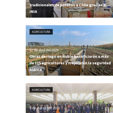
tradicionales de porotos a Chile gracias a
INIA
AGRICULTURA
11 de abril del 2026
Obras de riego en Ñuble beneficiarán a más
de 115 agricultores y mejorarán la seguridad
hídrica
AGRICULTURA
5 de marzo del 2026