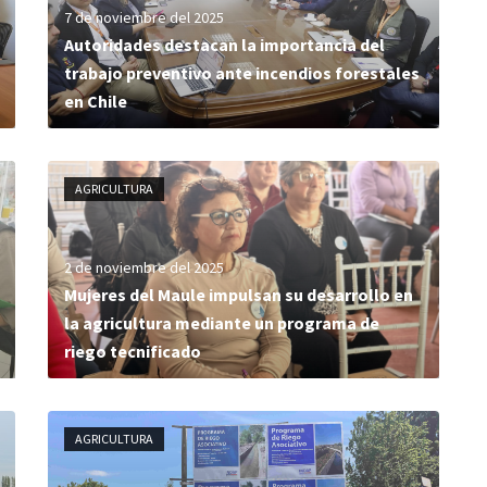
7 de noviembre del 2025
Autoridades destacan la importancia del
trabajo preventivo ante incendios forestales
en Chile
AGRICULTURA
2 de noviembre del 2025
Mujeres del Maule impulsan su desarrollo en
la agricultura mediante un programa de
riego tecnificado
AGRICULTURA