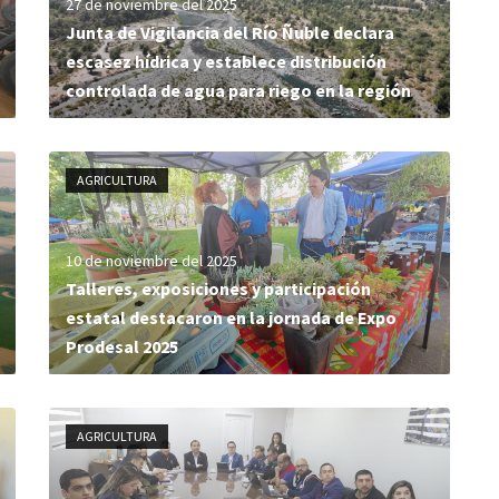
27 de noviembre del 2025
Junta de Vigilancia del Río Ñuble declara
escasez hídrica y establece distribución
controlada de agua para riego en la región
AGRICULTURA
10 de noviembre del 2025
Talleres, exposiciones y participación
estatal destacaron en la jornada de Expo
Prodesal 2025
AGRICULTURA