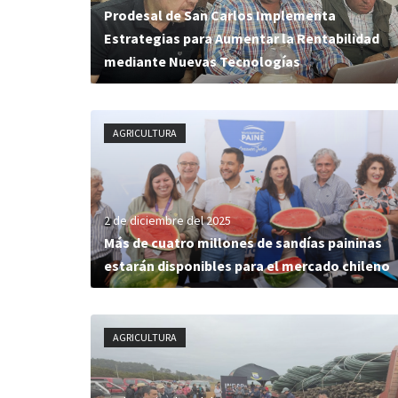
Prodesal de San Carlos Implementa
Estrategias para Aumentar la Rentabilidad
mediante Nuevas Tecnologías
AGRICULTURA
2 de diciembre del 2025
Más de cuatro millones de sandías paininas
estarán disponibles para el mercado chileno
AGRICULTURA