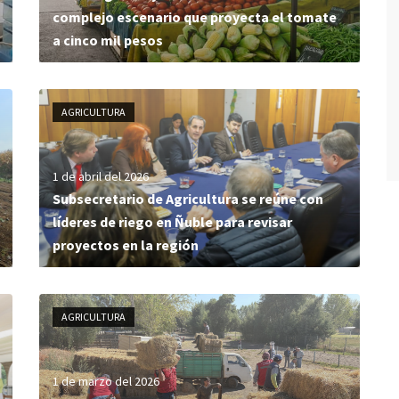
complejo escenario que proyecta el tomate
a cinco mil pesos
AGRICULTURA
1 de abril del 2026
Subsecretario de Agricultura se reúne con
líderes de riego en Ñuble para revisar
proyectos en la región
AGRICULTURA
1 de marzo del 2026