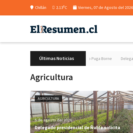
0
Chillán
2.13
C
Viernes, 07 de Agosto del 2026
Últimas Noticias
m Dr. Federico Puga Borne
Delegado presidencial de Ñuble solicita decl
Agricultura
AGRICULTURA
5 de agosto del 2026
Delegado presidencial de Ñuble solicita