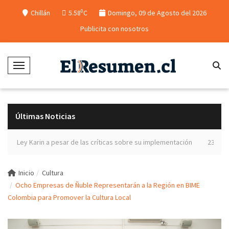
0
Chillán
5.58
C
Domingo, 09 de Agosto del 2026
Publicita con nosotros
Toggle Navigation
Últimas Noticias
 Karin a pesar de las críticas sobre su implementación
23 agricultores
Inicio
Cultura
Ocho Empresas de Ñuble Representarán a la Región en BIME
Colombia para Promover la Cultura Local