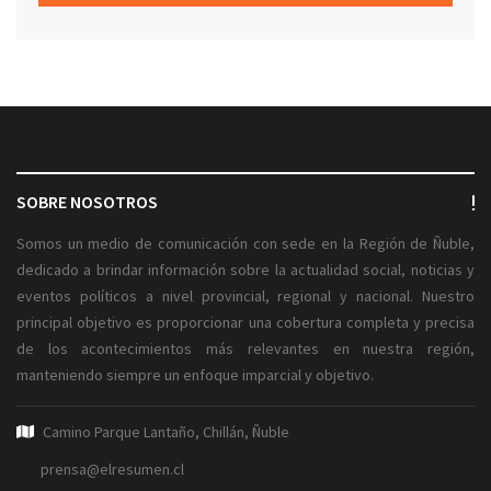
SOBRE NOSOTROS
Somos un medio de comunicación con sede en la Región de Ñuble,
dedicado a brindar información sobre la actualidad social, noticias y
eventos políticos a nivel provincial, regional y nacional. Nuestro
principal objetivo es proporcionar una cobertura completa y precisa
de los acontecimientos más relevantes en nuestra región,
manteniendo siempre un enfoque imparcial y objetivo.
Camino Parque Lantaño, Chillán, Ñuble
prensa@elresumen.cl