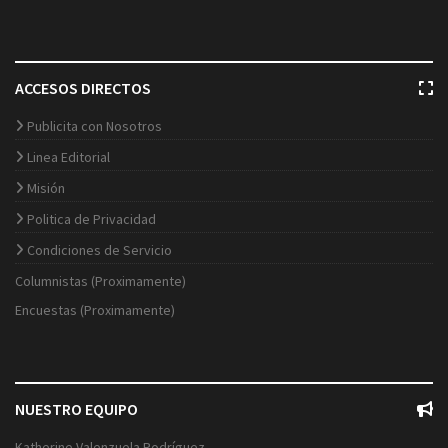
ACCESOS DIRECTOS
Publicita con Nosotros
Linea Editorial
Misión
Politica de Privacidad
Condiciones de Servicio
Columnistas (Proximamente)
Encuestas (Proximamente)
NUESTRO EQUIPO
Katherine Valenzuela Rodríguez