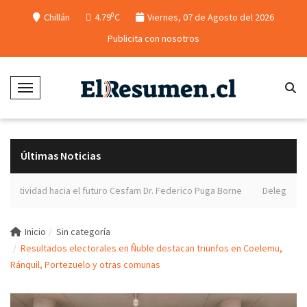
0
Chillán
4.79
C
Viernes, 07 de Agosto del 2026
Publicita con nosotros
Toggle Navigation
Últimas Noticias
vidad hacia el futuro Cesfam Dr. Federico Puga Borne
Delegado preside
Inicio
Sin categoría
Resultados electorales en Ñuble destacan triunfos en Coelemu,
Ránquil, Portezuelo y otras comunas