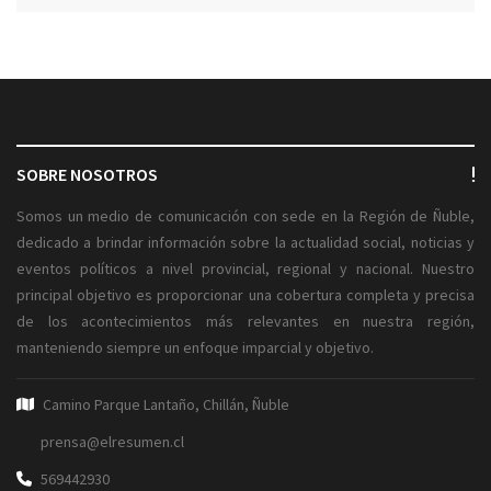
SOBRE NOSOTROS
Somos un medio de comunicación con sede en la Región de Ñuble,
dedicado a brindar información sobre la actualidad social, noticias y
eventos políticos a nivel provincial, regional y nacional. Nuestro
principal objetivo es proporcionar una cobertura completa y precisa
de los acontecimientos más relevantes en nuestra región,
manteniendo siempre un enfoque imparcial y objetivo.
Camino Parque Lantaño, Chillán, Ñuble
prensa@elresumen.cl
569442930