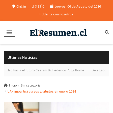
0
Chillán
3.83
C
Jueves, 06 de Agosto del 2026
Publicita con nosotros
Toggle Navigation
Últimas Noticias
ad hacia el futuro Cesfam Dr. Federico Puga Borne
Delegado presidenci
Inicio
Sin categoría
UAH impartirá cursos gratuitos en enero 2024