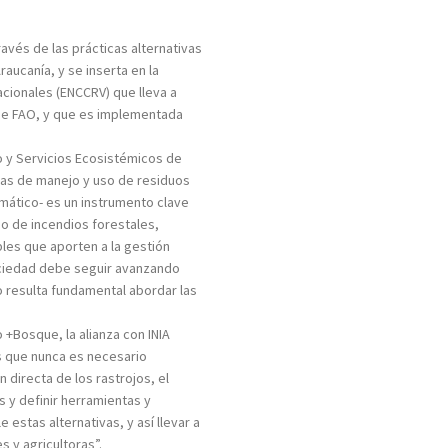
ravés de las prácticas alternativas
raucanía, y se inserta en la
cionales (ENCCRV) que lleva a
de FAO, y que es implementada
o y Servicios Ecosistémicos de
vas de manejo y uso de residuos
imático- es un instrumento clave
go de incendios forestales,
bles que aporten a la gestión
 sociedad debe seguir avanzando
lo resulta fundamental abordar las
+Bosque, la alianza con INIA
s que nunca es necesario
directa de los rastrojos, el
 y definir herramientas y
stas alternativas, y así llevar a
s y agricultoras”.