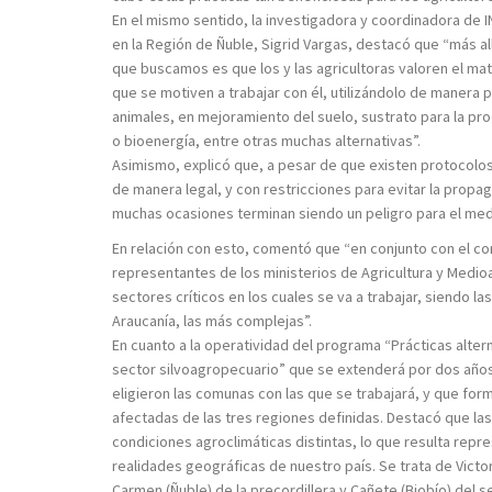
En el mismo sentido, la investigadora y coordinadora de
en la Región de Ñuble, Sigrid Vargas, destacó que “más all
que buscamos es que los y las agricultoras valoren el mat
que se motiven a trabajar con él, utilizándolo de manera
animales, en mejoramiento del suelo, sustrato para la p
o bioenergía, entre otras muchas alternativas”.
Asimismo, explicó que, a pesar de que existen protocolos
de manera legal, y con restricciones para evitar la propag
muchas ocasiones terminan siendo un peligro para el med
En relación con esto, comentó que “en conjunto con el c
representantes de los ministerios de Agricultura y Medio
sectores críticos en los cuales se va a trabajar, siendo la
Araucanía, las más complejas”.
En cuanto a la operatividad del programa “Prácticas altern
sector silvoagropecuario” que se extenderá por dos años
eligieron las comunas con las que se trabajará, y que fo
afectadas de las tres regiones definidas. Destacó que l
condiciones agroclimáticas distintas, lo que resulta repr
realidades geográficas de nuestro país. Se trata de Victori
Carmen (Ñuble) de la precordillera y Cañete (Biobío) del 