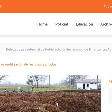
6
Publi
Home
Policial
Educación
Archiv
esidencial de Ñuble solicita declaración de Emergencia Agrícola para las 
e reutilización de residuos agrícolas
R