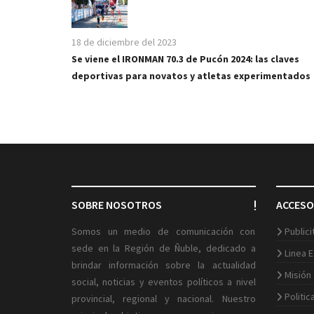
18 de diciembre del 2023
Se viene el IRONMAN 70.3 de Pucón 2024: las claves
deportivas para novatos y atletas experimentados
SOBRE NOSOTROS
ACCESO
Somos un medio de comunicación con
Public
sede en la Región de Ñuble, dedicado a
Linea E
brindar información sobre la actualidad
Misión
social, noticias y eventos políticos a nivel
Politic
provincial, regional y nacional. Nuestro