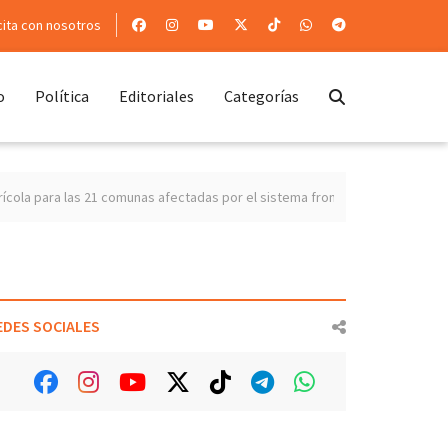
cita con nosotros
o
Política
Editoriales
Categorías
21 comunas afectadas por el sistema frontal
Ñuble presenta un superávi
EDES SOCIALES