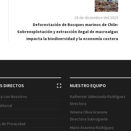
18 de diciembre del 2023
Deforestación de Bosques marinos de Chile:
Sobreexplotación y extracción ilegal de macroalgas
impacta la biodiversidad y la economía costera
S DIRECTOS
NUESTRO EQUIPO
ita con Nosotros
Katherine Valenzuela Rodríguez
Directora
ditorial
Ximena Oliva Aravena
Directora Subrogante
a de Privacidad
Mario Aravena Rodríguez