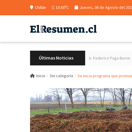
0
Chillán
10.88
C
Jueves, 06 de Agosto del 202
Últimas Noticias
onectividad hacia el futuro Cesfam Dr. Federico Puga Borne
Delegado pr
Inicio
Sin categoría
Se inicia programa que promuev