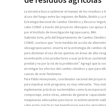
La iniciativa busca optimizar el manejo de los residuos a t
al uso del fuego entre las regiones de Ñuble, Biobío y La A
Estrategia Nacional de Cambio Climático y Recurso Vegeta
cabo CONAF a través del proyecto +Bosques con apoyo 
por el Instituto de Investigación Agropecuario, INIA.
Gabriela Soto, jefa del Departamento de Cambio Climátic
CONAF, sostuvo que “esta medida de acción de alternati
silvoagropecuarios -inserta en la estrategia de cambio cl
para disminuir el uso de las quemas en áreas de alto ries
incentivando a los productores a usar prácticas sustenta
predial y no por la vía de la prohibición”. Agregó que la
en mitigar los efectos del cambio climático y que para el
causas de este fenómeno.
Para Pablo Honeymann, coordinador nacional del proyecto 
para impulsar este programa, es muy relevante. “Hoy má
implementar prácticas sustentables como la incorporación 
compostaje, entre otras, además de generar capacidades
maquinarias adecuadas para hacer económicamente viable e
cabo estas prácticas tan beneficiosas para los agricultore