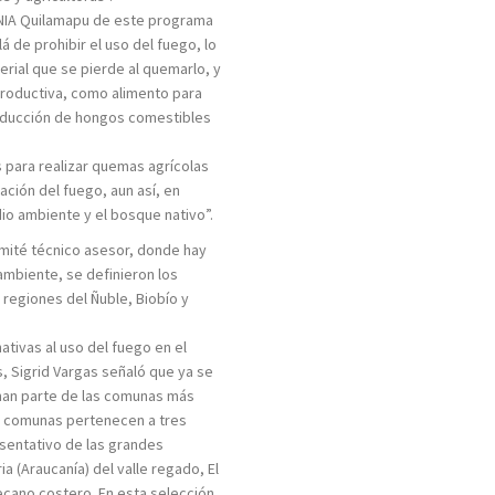
 INIA Quilamapu de este programa
á de prohibir el uso del fuego, lo
erial que se pierde al quemarlo, y
 productiva, como alimento para
roducción de hongos comestibles
 para realizar quemas agrícolas
ación del fuego, aun así, en
io ambiente y el bosque nativo”.
omité técnico asesor, donde hay
ambiente, se definieron los
s regiones del Ñuble, Biobío y
ativas al uso del fuego en el
, Sigrid Vargas señaló que ya se
rman parte de las comunas más
as comunas pertenecen a tres
esentativo de las grandes
a (Araucanía) del valle regado, El
secano costero. En esta selección