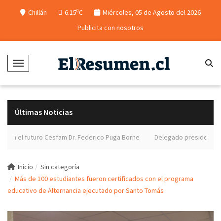
0
Chillán
6.15
C
Miércoles, 05 de Agosto del 2026
Publicita con nosotros
Toggle Navigation
Últimas Noticias
el futuro Cesfam Dr. Federico Puga Borne
Delegado presidencial de Ñub
Inicio
Sin categoría
Más de 100 estudiantes fueron certificados con el programa
educativo de Alternancia ejecutado por Santo Tomás